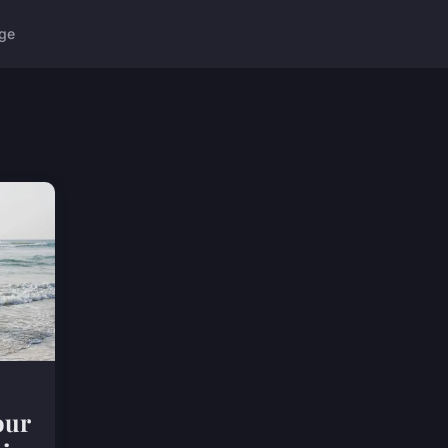
ge
our