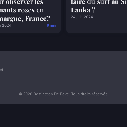
r observer les
faire du surf au S
mants roses en
Lanka ?
argue, France?
24 juin 2024
n 2024
6 min
ct
© 2026 Destination De Reve. Tous droits réservés.