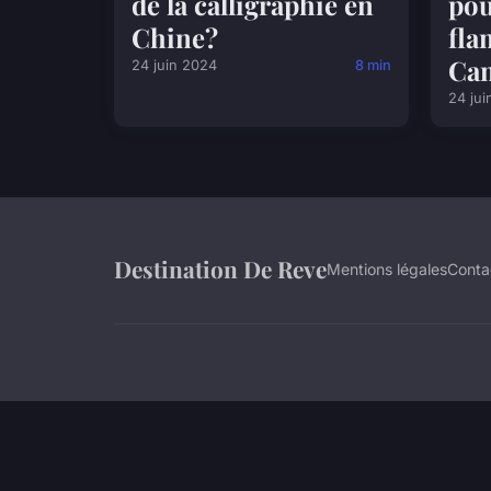
de la calligraphie en
pou
Chine?
fla
Cam
24 juin 2024
8 min
24 jui
Destination De Reve
Mentions légales
Conta