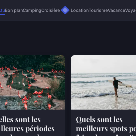
ctu
Bon plan
Camping
Croisière
Location
Tourisme
Vacance
Voya
lles sont les
Quels sont les
lleures périodes
meilleurs spots p